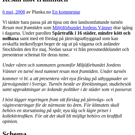
6 maj, 2008
av
Planka.nu
En kommentar
Vi tänkte bara passa på att tipsa om den landsomfattande turnén
Resan mot framtiden
som
Miljöförbundet Jordens Vänner
drar igång
i dagarna. Under parollen
Spårtrafik i 16 städer, mindre kött och
nolltaxa
samt med ett förslag på järnvägsutbyggnad som kan
avskaffa inrikesflyget beger de sig ut på vägarna och anländer
Stockholm den 8:e maj. Nedan saxar vi från pressmeddelandet och
presenterar schemat för deras turne.
Under våren och sommaren genomför Miljöförbundet Jordens
Vänner en turné med namnet resan mot framtiden. Under turnén
kommer vi bl. a att presentera vårt nya förslag på utbyggnader av
järnvägsnätet i Sverige. Turnén består av föreläsningar, studiebesök
samt uppvaktningar av ledande politiker i de städer som vi passerar.
I höst lägger regeringen fram sitt förslag på järnvägs- och
väginvesteringar för de närmaste tio åren. För klimatets skull
behövs en storsatsning på spår, nya tåg och lägre priser i
kollektivtrafiken. För att det skall bli möjligt behövs en kraftfull
opinion.
Schema