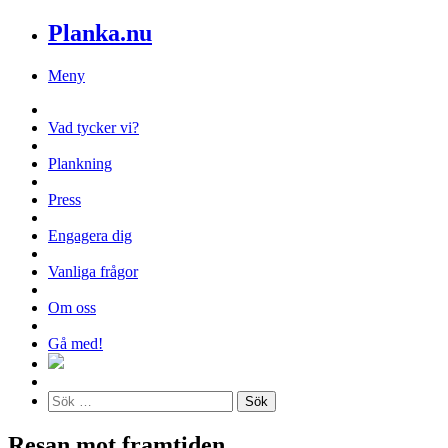
Planka.nu
Meny
Vad tycker vi?
Plankning
Press
Engagera dig
Vanliga frågor
Om oss
Gå med!
Resan mot framtiden