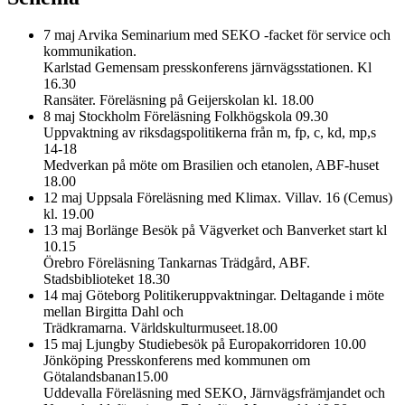
7 maj Arvika Seminarium med
SEKO
-facket för service och
kommunikation.
Karlstad Gemensam presskonferens järnvägsstationen. Kl
16.30
Ransäter. Föreläsning på Geijerskolan kl. 18.00
8 maj Stockholm Föreläsning Folkhögskola 09.30
Uppvaktning av riksdagspolitikerna från m, fp, c, kd, mp,s
14-18
Medverkan på möte om Brasilien och etanolen,
ABF
-huset
18.00
12 maj Uppsala Föreläsning med Klimax. Villav. 16 (Cemus)
kl. 19.00
13 maj Borlänge Besök på Vägverket och Banverket start kl
10.15
Örebro Föreläsning Tankarnas Trädgård,
ABF
.
Stadsbiblioteket 18.30
14 maj Göteborg Politikeruppvaktningar. Deltagande i möte
mellan Birgitta Dahl och
Trädkramarna. Världskulturmuseet.18.00
15 maj Ljungby Studiebesök på Europakorridoren 10.00
Jönköping Presskonferens med kommunen om
Götalandsbanan15.00
Uddevalla Föreläsning med
SEKO
, Järnvägsfrämjandet och