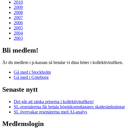
2010
2009
2008
2007
2006
2005
2004
2003
Bli medlem!
Är du medlem i p-kassan så betalar vi dina böter i kollektiv­trafiken.
Gå med i Stockholm
Gå med i Göteborg
Senaste nytt
Det går att sänka priserna i kollektivtrafiken!
SL-resenärerna får betala höginkomsttagares skattesänkningar
SL övervakar resenärerna med AI-analys
Medlemslogin