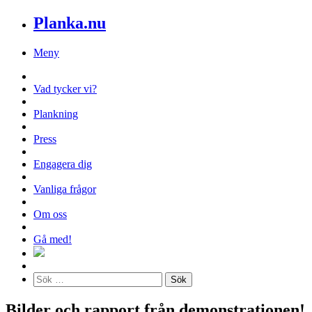
Planka.nu
Meny
Vad tycker vi?
Plankning
Press
Engagera dig
Vanliga frågor
Om oss
Gå med!
Bilder och rapport från demonstrationen!