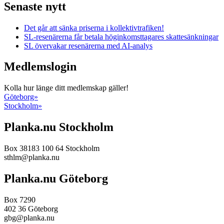
Senaste nytt
Det går att sänka priserna i kollektivtrafiken!
SL-resenärerna får betala höginkomsttagares skattesänkningar
SL övervakar resenärerna med AI-analys
Medlemslogin
Kolla hur länge ditt medlemskap gäller!
Göteborg»
Stockholm»
Planka.nu Stockholm
Box 38183
100 64
Stockholm
sthlm@planka.nu
Planka.nu Göteborg
Box 7290
402 36
Göteborg
gbg@planka.nu