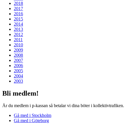
2018
2017
2016
2015
2014
2013
2012
2011
2010
2009
2008
2007
2006
2005
2004
2003
Bli medlem!
Är du medlem i p-kassan så betalar vi dina böter i kollektiv­trafiken.
Gå med i Stockholm
Gå med i Göteborg