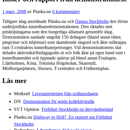
1 mars, 2008
av
Planka.nu
6 kommentarer
Tidigare idag anordnade Planka.nu och
Öppna Stockholm
den första
underjordiska tunnelbanedemonstrationen. Den riktades mot
prishöjningarna som den borgerliga alliansen genomför idag.
Demonstration samlade ungefär 150 deltagare (bland annat råttor,
pingviner och isbjörnar) som skanderade slagord och åkte rulltrappa
runt T-centralens tunnelbaneperronger. Vid demonstrationens slut
delades aktivistkit/lördagsgodis ut och folk åkte på egen hand runt i
tunnelbanenätet och öppnade spärrar på bland annat Fruängen,
Liljeholmen, Kista, Tekniska Högskolan, Skanstull,
Medborgarplatsen, Slussen, T-centralen och Fridhemsplan.
Läs mer
Motkraft 
Liverapportering från nolltaxedagen
DN 
Demonstration för gratis kollektivtrafik
SVT
Opinion 
Förbifart Stockholm en återvändsgränd
Planka.nu
Highway to Hell?  En rapport om Förbifart
Stockholm