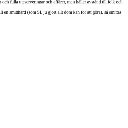
h fulla uteserveringar och affärer, man håller avstånd till folk och
ll en smitthärd (som SL ju gjort allt dom kan för att göra), så smittas