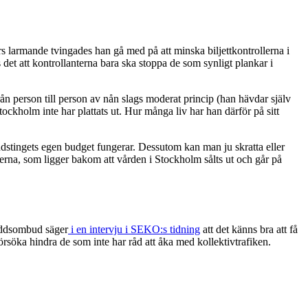
s larmande tvingades han gå med på att minska biljettkontrollerna i
det att kontrollanterna bara ska stoppa de som synligt plankar i
från person till person av nån slags moderat princip (han hävdar själv
Stockholm inte har plattats ut. Hur många liv har han därför på sitt
 landstingets egen budget fungerar. Dessutom kan man ju skratta eller
terna, som ligger bakom att vården i Stockholm sålts ut och går på
kyddsombud säger
i en intervju i SEKO:s tidning
att det känns bra att få
 försöka hindra de som inte har råd att åka med kollektivtrafiken.