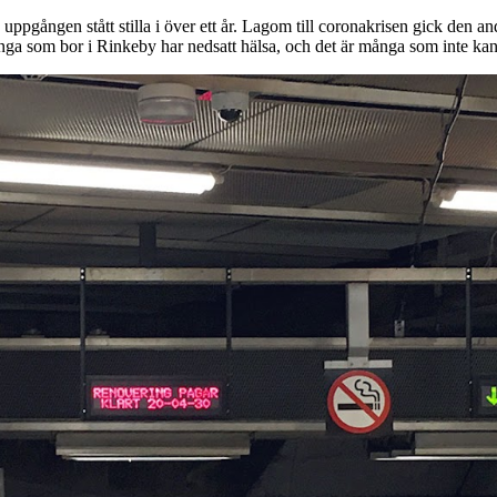
uppgången stått stilla i över ett år. Lagom till coronakrisen gick den a
nga som bor i Rinkeby har nedsatt hälsa, och det är många som inte kan