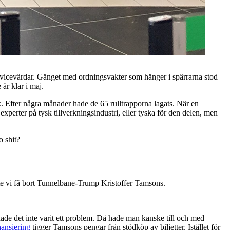
ervicevärdar. Gänget med ordningsvakter som hänger i spärrarna stod
 är klar i maj.
k. Efter några månader hade de 65 rulltrapporna lagats. När en
ga experter på tysk tillverkningsindustri, eller tyska för den delen, men
o shit?
ste vi få bort Tunnelbane-Trump Kristoffer Tamsons.
hade det inte varit ett problem. Då hade man kanske till och med
nansiering
tigger Tamsons pengar från stödköp av biljetter. Istället för