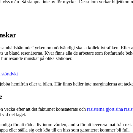
er i viss mån. Så slappna inte av för mycket. Dessutom verkar biljettkontr
inskar
“samhällsbärande” yrken om nödvändigt ska ta kollektivtrafiken. Efter 
s ut bland resenärerna. Kvar finns alla de arbetare som fortfarande beh
 hur resande minskat på olika stationer.
 störtdykt
jobba hemifrån eller ta bilen. Här finns heller inte marginalerna att tacka 
e
 vecka efter att det faktumet konstaterats och
rasisterna gjort sina rasi
 vid det laget.
mliga för att rädda liv inom vården, andra för att leverera mat från res
rappa eller ställa sig och köa till en hiss som garanterat kommer bli full.