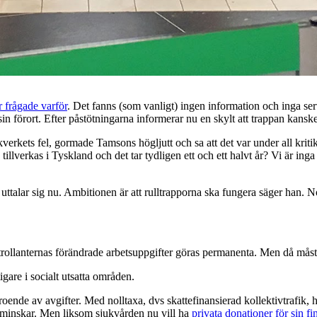
r frågade varför
. Det fanns (som vanligt) ingen information och inga s
 sin förort. Efter påstötningarna informerar nu en skylt att trappan kanske
erkets fel, gormade Tamsons högljutt och sa att det var under all kriti
ka tillverkas i Tyskland och det tar tydligen ett och ett halvt år? Vi är in
uttalar sig nu. Ambitionen är att rulltrapporna ska fungera säger han. N
ntrollanternas förändrade arbetsuppgifter göras permanenta. Men då må
igare i socialt utsatta områden.
oende av avgifter. Med nolltaxa, dvs skattefinansierad kollektivtrafik, 
et minskar. Men liksom sjukvården nu vill ha
privata donationer för sin fi