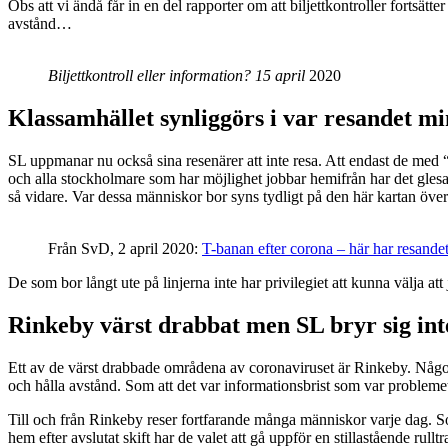
Obs att vi ändå får in en del rapporter om att biljettkontroller fortsätt
avstånd…
Biljettkontroll eller information? 15 april
2020
Klassamhället synliggörs i var resandet m
SL uppmanar nu också sina resenärer att inte resa. Att endast de med 
och alla stockholmare som har möjlighet jobbar hemifrån har det glesat
så vidare. Var dessa människor bor syns tydligt på den här kartan över
Från SvD, 2 april 2020:
T-banan efter corona – här har resandet
De som bor långt ute på linjerna inte har privilegiet att kunna välja att 
Rinkeby värst drabbat men SL bryr sig int
Ett av de värst drabbade områdena av coronaviruset är Rinkeby. Någon
och hålla avstånd. Som att det var informationsbrist som var problemet
Till och från Rinkeby reser fortfarande många människor varje dag. So
hem efter avslutat skift har de valet att gå uppför en stillastående rullt