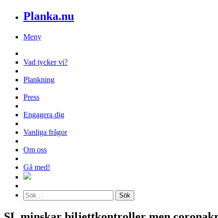
Planka.nu
Meny
Vad tycker vi?
Plankning
Press
Engagera dig
Vanliga frågor
Om oss
Gå med!
SL minskar biljettkontroller men coronakr