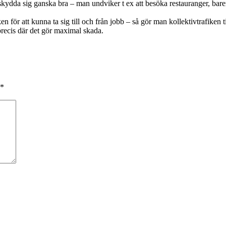
a sig ganska bra – man undviker t ex att besöka restauranger, barer oc
 för att kunna ta sig till och från jobb – så gör man kollektivtrafiken ti
precis där det gör maximal skada.
*