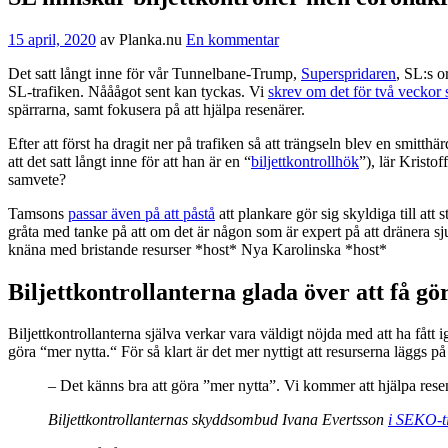
15 april, 2020
av
Planka.nu
En kommentar
Det satt långt inne för vår Tunnelbane-Trump,
Superspridaren
, SL:s o
SL-trafiken. Nååågot sent kan tyckas. Vi
skrev om det för två veckor
spärrarna, samt fokusera på att hjälpa resenärer.
Efter att först ha dragit ner på trafiken så att trängseln blev en smitt
att det satt långt inne för att han är en “
biljettkontrollhök
”), lär Kristo
samvete?
Tamsons
passar även på att påstå
att plankare gör sig skyldiga till att
gråta med tanke på att om det är någon som är expert på att dränera s
knäna med bristande resurser *host* Nya Karolinska *host*
Biljettkontrollanterna glada över att få gö
Biljettkontrollanterna själva verkar vara väldigt nöjda med att ha få
göra “mer nytta.“ För så klart är det mer nyttigt att resurserna läggs på
– Det känns bra att göra ”mer nytta”. Vi kommer att hjälpa resen
Biljettkontrollanternas skyddsombud Ivana Evertsson
i SEKO-t