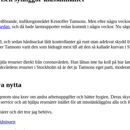
rdförande, trafikregionrådet Kristoffer Tamsons. Men efter några veckor
 sedan
, och då hade larmrapporter redan kommit i några veckor. Nu sägs 
härd, och sedan hårdnackat låtit kontrollanter gå runt utan adekvat skydd 
ffer Tamsons varit den som bidragit mest till att den så kallade kurvan i 
 stjäla resurser direkt från coronavården. Han låtsas inte ha koll på hur
jukvårdens resurser i Stockholm så är det ju Tamsons eget parti, modera
ra nytta
tt igenom sina krav om andra arbetsuppgifter och bättre hygien. Deras s
 service och att hjälpa resenärer istället för att misstänkliggöra alla och
ärer och det tror jag behövs.
idningen