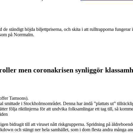
d de ständigt höjda biljettpriserna, och skita i att rulltrapporna funge
r som på Norrmalm.
roller men coronakrisen synliggör klassamh
stoffer Tamsons).
l smittade i Stockholmsområdet. Denna har ändå ”plattats ut” tillräcklig
tter följa riktlinjerna för att undvika folksamlingar ett tag till, så kom
tiden
 bidragit till att viruset nått riskgrupperna. Spridning på äldreboende
ockdown och stängt ner hela samhället, som i dom flesta andra många an