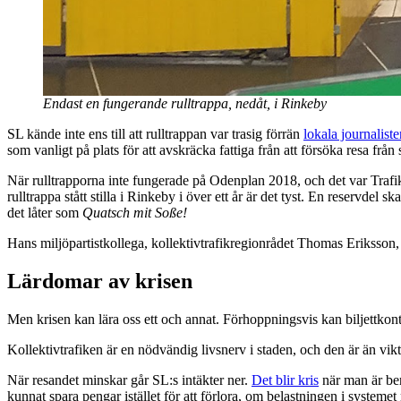
Endast en fungerande rulltrappa, nedåt, i Rinkeby
SL kände inte ens till att rulltrappan var trasig förrän
lokala journaliste
som vanligt på plats för att avskräcka fattiga från att försöka resa från
När rulltrapporna inte fungerade på Odenplan 2018, och det var Trafikv
rulltrappa stått stilla i Rinkeby i över ett år är det tyst. En reservdel s
det låter som
Quatsch mit Soße!
Hans miljöpartistkollega, kollektivtrafikregionrådet Thomas Eriksson, 
Lärdomar av krisen
Men krisen kan lära oss ett och annat. Förhoppningsvis kan biljettko
Kollektivtrafiken är en nödvändig livsnerv i staden, och den är än vikt
När resandet minskar går SL:s intäkter ner.
Det blir kris
när man är ber
kunnat spara pengar istället för att förlora, om belastningen i system