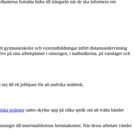
ollanterna fortsätta bidra till trängseln när de ska informera om
att gymnasieskolor och vuxenutbildningar infört distansundervisning
övs på sina arbetsplatser i omsorgen, i matbutikerna, på varulager och
nej till ett jobbpass för att undvika smittrisk.
stiska poänger
sattes skyltar upp på olika språk om att tvätta händer
tauranger till innerstadsbornas hemmakontor. När dessa arbetare vänder