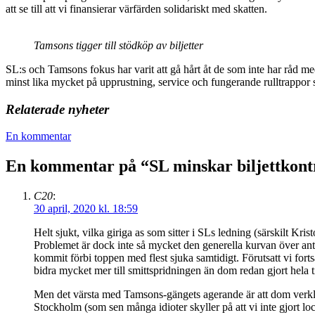
att se till att vi finansierar värfärden solidariskt med skatten.
Tamsons tigger till stödköp av biljetter
SL:s och Tamsons fokus har varit att gå hårt åt de som inte har råd me
minst lika mycket på upprustning, service och fungerande rulltrappo
Relaterade nyheter
En kommentar
En kommentar på “
SL minskar biljettkont
C20
:
30 april, 2020 kl. 18:59
Helt sjukt, vilka giriga as som sitter i SLs ledning (särskilt Kri
Problemet är dock inte så mycket den generella kurvan över anta
kommit förbi toppen med flest sjuka samtidigt. Förutsatt vi fortsä
bidra mycket mer till smittspridningen än dom redan gjort hela 
Men det värsta med Tamsons-gängets agerande är att dom verkligen
Stockholm (som sen många idioter skyller på att vi inte gjort l