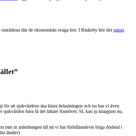
rar i områdena där de ekonomiskt svaga bor. I Rinkeby bör det
satsas
ället
”
t för att sjukvårdens ska klara belastningen och nu har vi även
mer sjukvården bara få det lättare framöver. SL kan ju knappast nu,
n mm är anledningen till att vi har förhållandevis höga dödstal i
dra länder)