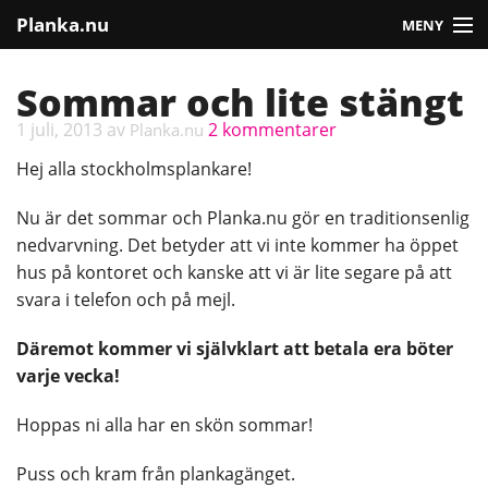
Planka.nu
MENY
Vad tycker vi?
Sommar och lite stängt
Plankning
1 juli, 2013
av
2 kommentarer
Planka.nu
Hej alla stockholmsplankare!
Press
Nu är det sommar och Planka.nu gör en traditionsenlig
Engagera dig
nedvarvning. Det betyder att vi inte kommer ha öppet
hus på kontoret och kanske att vi är lite segare på att
Vanliga frågor
svara i telefon och på mejl.
Om oss
Däremot kommer vi självklart att betala era böter
varje vecka!
Gå med!
Hoppas ni alla har en skön sommar!
Puss och kram från plankagänget.