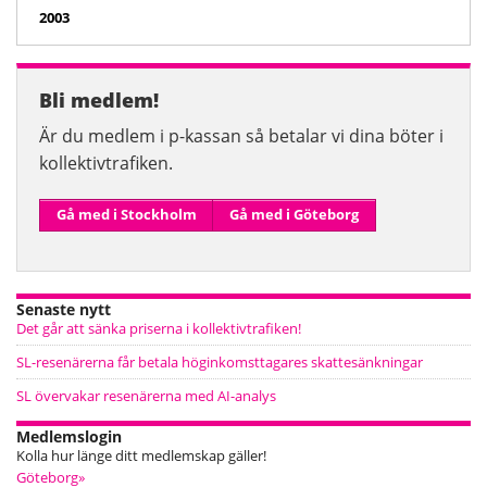
2003
Bli medlem!
Är du medlem i p-kassan så betalar vi dina böter i
kollektiv­trafiken.
Gå med i Stockholm
Gå med i Göteborg
Senaste nytt
Det går att sänka priserna i kollektivtrafiken!
SL-resenärerna får betala höginkomsttagares skattesänkningar
SL övervakar resenärerna med AI-analys
Medlemslogin
Kolla hur länge ditt medlemskap gäller!
Göteborg»