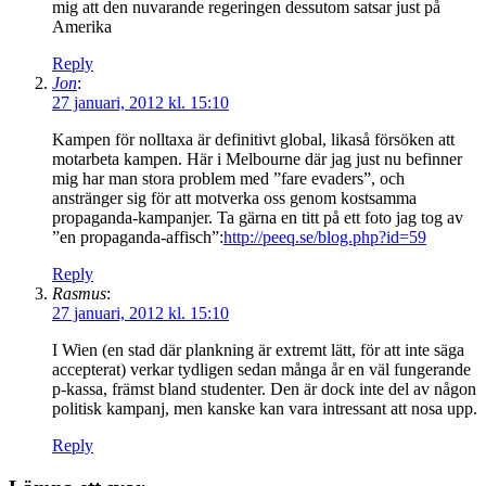
mig att den nuvarande regeringen dessutom satsar just på
Amerika
Reply
Jon
:
27 januari, 2012 kl. 15:10
Kampen för nolltaxa är definitivt global, likaså försöken att
motarbeta kampen. Här i Melbourne där jag just nu befinner
mig har man stora problem med ”fare evaders”, och
anstränger sig för att motverka oss genom kostsamma
propaganda-kampanjer. Ta gärna en titt på ett foto jag tog av
”en propaganda-affisch”:
http://peeq.se/blog.php?id=59
Reply
Rasmus
:
27 januari, 2012 kl. 15:10
I Wien (en stad där plankning är extremt lätt, för att inte säga
accepterat) verkar tydligen sedan många år en väl fungerande
p-kassa, främst bland studenter. Den är dock inte del av någon
politisk kampanj, men kanske kan vara intressant att nosa upp.
Reply