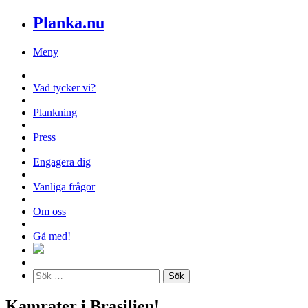
Planka.nu
Meny
Vad tycker vi?
Plankning
Press
Engagera dig
Vanliga frågor
Om oss
Gå med!
Kamrater i Brasilien!