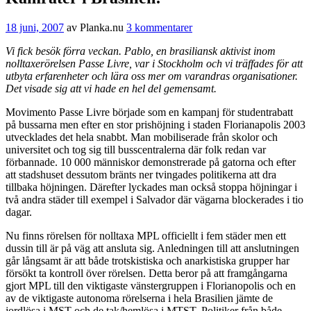
18 juni, 2007
av
Planka.nu
3 kommentarer
Vi fick besök förra veckan. Pablo, en brasiliansk aktivist inom
nolltaxerörelsen Passe Livre, var i Stockholm och vi träffades för att
utbyta erfarenheter och lära oss mer om varandras organisationer.
Det visade sig att vi hade en hel del gemensamt.
Movimento Passe Livre började som en kampanj för studentrabatt
på bussarna men efter en stor prishöjning i staden Florianapolis 2003
utvecklades det hela snabbt. Man mobiliserade från skolor och
universitet och tog sig till busscentralerna där folk redan var
förbannade. 10 000 människor demonstrerade på gatorna och efter
att stadshuset dessutom bränts ner tvingades politikerna att dra
tillbaka höjningen. Därefter lyckades man också stoppa höjningar i
två andra städer till exempel i Salvador där vägarna blockerades i tio
dagar.
Nu finns rörelsen för nolltaxa
MPL
officiellt i fem städer men ett
dussin till är på väg att ansluta sig. Anledningen till att anslutningen
går långsamt är att både trotskistiska och anarkistiska grupper har
försökt ta kontroll över rörelsen. Detta beror på att framgångarna
gjort
MPL
till den viktigaste vänstergruppen i Florianopolis och en
av de viktigaste autonoma rörelserna i hela Brasilien jämte de
jordlösa i
MST
och de tak/hemlösa i
MTST
. Politiker från både