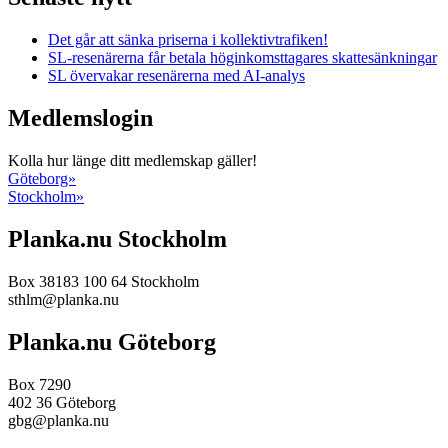
Det går att sänka priserna i kollektivtrafiken!
SL-resenärerna får betala höginkomsttagares skattesänkningar
SL övervakar resenärerna med AI-analys
Medlemslogin
Kolla hur länge ditt medlemskap gäller!
Göteborg»
Stockholm»
Planka.nu Stockholm
Box 38183
100 64
Stockholm
sthlm@planka.nu
Planka.nu Göteborg
Box 7290
402 36
Göteborg
gbg@planka.nu