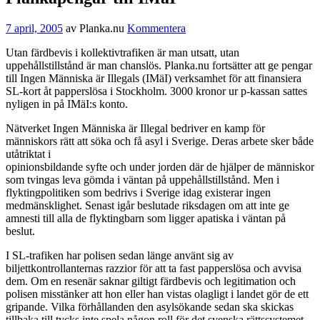
7 april, 2005
av
Planka.nu
Kommentera
Utan färdbevis i kollektivtrafiken är man utsatt, utan
uppehållstillstånd är man chanslös. Planka.nu fortsätter att ge pengar
till Ingen Människa är Illegals (IMäI) verksamhet för att finansiera
SL-kort åt papperslösa i Stockholm. 3000 kronor ur p-kassan sattes
nyligen in på IMäI:s konto.
Nätverket Ingen Människa är Illegal bedriver en kamp för
människors rätt att söka och få asyl i Sverige. Deras arbete sker både
utåtriktat i
opinionsbildande syfte och under jorden där de hjälper de människor
som tvingas leva gömda i väntan på uppehållstillstånd. Men i
flyktingpolitiken som bedrivs i Sverige idag existerar ingen
medmänsklighet. Senast igår beslutade riksdagen om att inte ge
amnesti till alla de flyktingbarn som ligger apatiska i väntan på
beslut.
I SL
-trafiken har polisen sedan länge använt sig av
biljettkontrollanternas razzior för att ta fast papperslösa och avvisa
dem. Om en resenär saknar giltigt färdbevis och legitimation och
polisen misstänker att hon eller han vistas olagligt i landet gör de ett
gripande. Vilka förhållanden den asylsökande sedan ska skickas
tillbaka till tycks inte spela någon roll för det svenska rättssystemet.