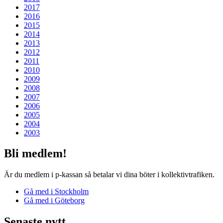
2017
2016
2015
2014
2013
2012
2011
2010
2009
2008
2007
2006
2005
2004
2003
Bli medlem!
Är du medlem i p-kassan så betalar vi dina böter i kollektiv­trafiken.
Gå med i Stockholm
Gå med i Göteborg
Senaste nytt