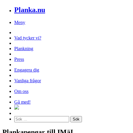
Planka.nu
Meny
Vad tycker vi?
Plankning
Press
Engagera dig
Vanliga frågor
Om oss
Gå med!
Plankapengar till IMäI