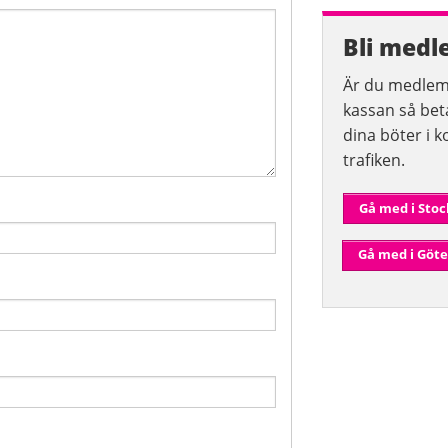
Bli medl
Är du medlem 
kassan så beta
dina böter i ko
trafiken.
Gå med i Sto
Gå med i Göt