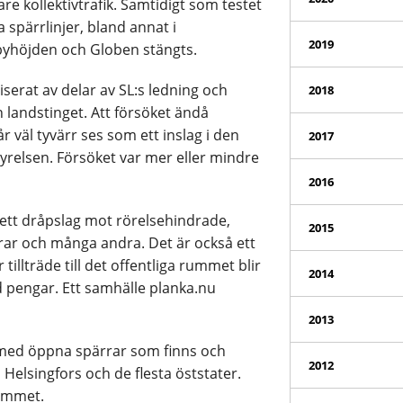
re kollektivtrafik. Samtidigt som testet
 spärrlinjer, bland annat i
2019
yhöjden och Globen stängts.
iserat av delar av SL:s ledning och
2018
n landstinget. Att försöket ändå
 väl tyvärr ses som ett inslag i den
2017
tyrelsen. Försöket var mer eller mindre
2016
är ett dråpslag mot rörelsehindrade,
2015
rar och många andra. Det är också ett
illträde till det offentliga rummet blir
2014
d pengar. Ett samhälle planka.nu
2013
 med öppna spärrar som finns och
2012
 Helsingfors och de flesta öststater.
rummet.