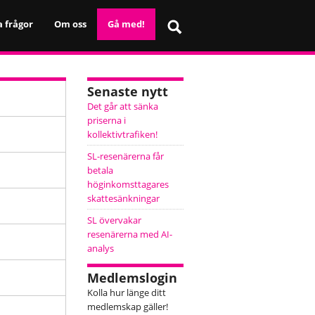
a frågor
Om oss
Gå med!
Senaste nytt
Det går att sänka
priserna i
kollektivtrafiken!
SL-resenärerna får
betala
höginkomsttagares
skattesänkningar
SL övervakar
resenärerna med AI-
analys
Medlemslogin
Kolla hur länge ditt
medlemskap gäller!