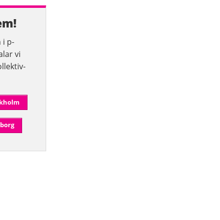
em!
i p-
lar vi
llektiv­
ckholm
eborg