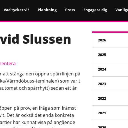
Vad tycker vi?
Plankning
Press
Engagera dig
Vanlig
 vid Slussen
2026
2025
entera
2024
 att stänga den öppna spärrlinjen på
acka/Värmdöbuss-teminalen) som varit
2023
tautomat och spärrhytt) sedan ett år
2022
 öppen på prov, en fråga som främst
2021
vit. Det är också det enda konkreta
artier har kunnat visa på angående
2020