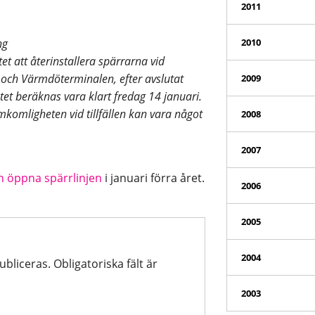
2011
ng
2010
t att återinstallera spärrarna vid
 och Värmdöterminalen, efter avslutat
2009
tet beräknas vara klart fredag 14 januari.
komligheten vid tillfällen kan vara något
2008
2007
n öppna spärrlinjen
i januari förra året.
2006
2005
2004
ubliceras.
Obligatoriska fält är
2003