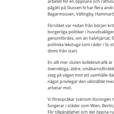
arbetet för en öppnare och rättvisa
pågått på Slussen N har flera andra
Bagarmossen, Vällingby, Hammarb
Försöket var redan från början krit
borgerliga politiker i huvudsaklige
genomfördes, om än halvhjärtat, får
politiska lekstuga som råder i SL-s
dömt från start.
En allt mer sluten kollektivtrafik 
överviktiga, äldre, småbarnsföräld
steg på vägen mot ett samhälle där t
något privilegat den välställde me
arbetar mot.
Vi förespråkar tvärtom lösningen
fungerar i städer som Wien, Berlin,
För tillgänglighet och det öppna 