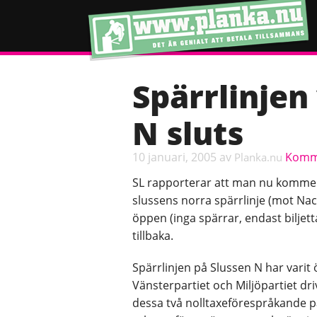
Spärrlinjen
N sluts
10 januari, 2005
av
Komm
Planka.nu
SL rapporterar att man nu kommer
slussens norra spärrlinje (mot N
öppen (inga spärrar, endast biljet
tillbaka.
Spärrlinjen på Slussen N har varit
Vänsterpartiet och Miljöpartiet dri
dessa två nolltaxeförespråkande p