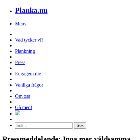
Planka.nu
Meny
Vad tycker vi?
Plankning
Press
Engagera dig
Vanliga frågor
Om oss
Gå med!
Pressmeddelande: Inga mer våldsamma