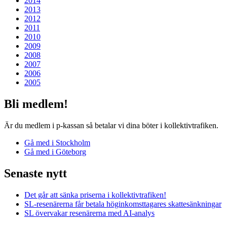
2014
2013
2012
2011
2010
2009
2008
2007
2006
2005
Bli medlem!
Är du medlem i p-kassan så betalar vi dina böter i kollektiv­trafiken.
Gå med i Stockholm
Gå med i Göteborg
Senaste nytt
Det går att sänka priserna i kollektivtrafiken!
SL-resenärerna får betala höginkomsttagares skattesänkningar
SL övervakar resenärerna med AI-analys