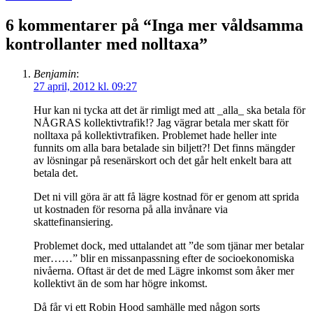
6 kommentarer på “
Inga mer våldsamma
kontrollanter med nolltaxa
”
Benjamin
:
27 april, 2012 kl. 09:27
Hur kan ni tycka att det är rimligt med att _alla_ ska betala för
NÅGRAS kollektivtrafik!? Jag vägrar betala mer skatt för
nolltaxa på kollektivtrafiken. Problemet hade heller inte
funnits om alla bara betalade sin biljett?! Det finns mängder
av lösningar på resenärskort och det går helt enkelt bara att
betala det.
Det ni vill göra är att få lägre kostnad för er genom att sprida
ut kostnaden för resorna på alla invånare via
skattefinansiering.
Problemet dock, med uttalandet att ”de som tjänar mer betalar
mer……” blir en missanpassning efter de socioekonomiska
nivåerna. Oftast är det de med Lägre inkomst som åker mer
kollektivt än de som har högre inkomst.
Då får vi ett Robin Hood samhälle med någon sorts