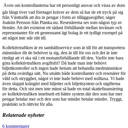
 Även om kontrollanterna har ett personligt ansvar och vissa av dom
går långt över vad företaget kräver av dem så har de ett tryck på sig
från Västtrafik att dra in pengar i form av tilläggsavgifter, säger
Joakim Persson från Planka.nu. Resenärerna ses som någon typ av
fiender. Att det existerar ett sådant förhållande mellan invånare och
representanter för ett gemensamt ägt bolag är ett tydligt exempel på
att något inte står rätt till.
Kollektivtrafiken är en samhällsservice som är till för att transportera
människor dit de behöver ta sig, den är till för oss och det är inte
rimligt att vi ska stå i ett motsatsförhållande till den. Varför inte bara
göra kollektivtrafiken avgiftsfri? Då hade man inte behövt
biljettkontroller och ingen hade hetsats att behandla medmänniskor
på detta ovärdiga sätt. Nu utsätts både kontrollanter och resenärer för
våld och otrygghet, något vi inte hade behövt med nolltaxa. Vi hade
även sluppit krånglet med biljetter och biljettsystem och utgifterna
för detta. Och sist men inte minst så hade en total skattefinansiering
av kollektivtrafiken inneburit ett bättre system där den som har mer
pengar betalar mer och den som har mindre betalar mindre. Tryggt,
praktiskt och rättvist för alla.
Relaterade nyheter
6 kommentarer