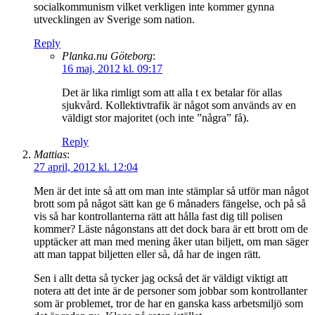
socialkommunism vilket verkligen inte kommer gynna
utvecklingen av Sverige som nation.
Reply
Planka.nu Göteborg
:
16 maj, 2012 kl. 09:17
Det är lika rimligt som att alla t ex betalar för allas
sjukvård. Kollektivtrafik är något som används av en
väldigt stor majoritet (och inte ”några” få).
Reply
Mattias
:
27 april, 2012 kl. 12:04
Men är det inte så att om man inte stämplar så utför man något
brott som på något sätt kan ge 6 månaders fängelse, och på så
vis så har kontrollanterna rätt att hålla fast dig till polisen
kommer? Läste någonstans att det dock bara är ett brott om de
upptäcker att man med mening åker utan biljett, om man säger
att man tappat biljetten eller så, då har de ingen rätt.
Sen i allt detta så tycker jag också det är väldigt viktigt att
notera att det inte är de personer som jobbar som kontrollanter
som är problemet, tror de har en ganska kass arbetsmiljö som