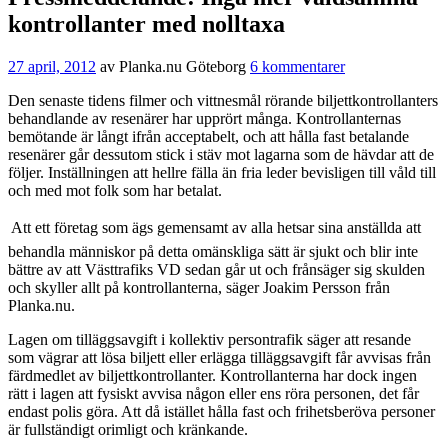
kontrollanter med nolltaxa
27 april, 2012
av
Planka.nu Göteborg
6 kommentarer
Den senaste tidens filmer och vittnesmål rörande biljettkontrollanters
behandlande av resenärer har upprört många. Kontrollanternas
bemötande är långt ifrån acceptabelt, och att hålla fast betalande
resenärer går dessutom stick i stäv mot lagarna som de hävdar att de
följer. Inställningen att hellre fälla än fria leder bevisligen till våld till
och med mot folk som har betalat.
 Att ett företag som ägs gemensamt av alla hetsar sina anställda att
behandla människor på detta omänskliga sätt är sjukt och blir inte
bättre av att Västtrafiks VD sedan går ut och frånsäger sig skulden
och skyller allt på kontrollanterna, säger Joakim Persson från
Planka.nu.
Lagen om tilläggsavgift i kollektiv persontrafik säger att resande
som vägrar att lösa biljett eller erlägga tilläggsavgift får avvisas från
färdmedlet av biljettkontrollanter. Kontrollanterna har dock ingen
rätt i lagen att fysiskt avvisa någon eller ens röra personen, det får
endast polis göra. Att då istället hålla fast och frihetsberöva personer
är fullständigt orimligt och kränkande.