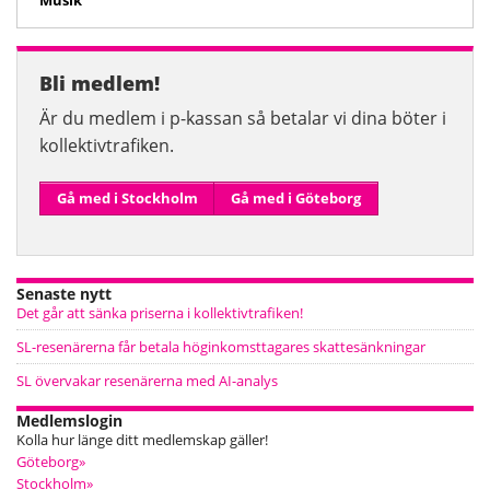
Musik
Bli medlem!
Är du medlem i p-kassan så betalar vi dina böter i
kollektiv­trafiken.
Gå med i Stockholm
Gå med i Göteborg
Senaste nytt
Det går att sänka priserna i kollektivtrafiken!
SL-resenärerna får betala höginkomsttagares skattesänkningar
SL övervakar resenärerna med AI-analys
Medlemslogin
Kolla hur länge ditt medlemskap gäller!
Göteborg»
Stockholm»