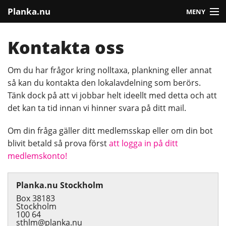
Planka.nu
MENY
Vad tycker vi?
Kontakta oss
Plankning
Om du har frågor kring nolltaxa, plankning eller annat
Press
så kan du kontakta den lokalavdelning som berörs.
Tänk dock på att vi jobbar helt ideellt med detta och att
Engagera dig
det kan ta tid innan vi hinner svara på ditt mail.
Vanliga frågor
Om din fråga gäller ditt medlemsskap eller om din bot
blivit betald så prova först
att logga in på ditt
Om oss
medlemskonto!
Gå med!
Planka.nu Stockholm
Box 38183
Stockholm
100 64
sthlm@planka.nu